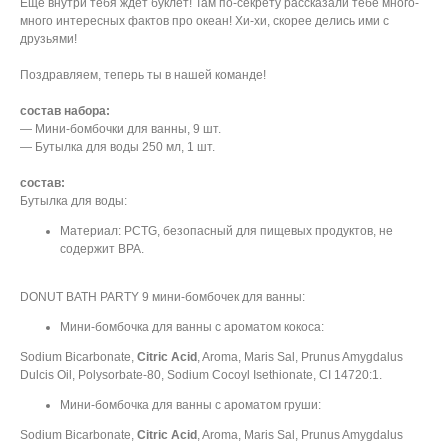
Еще внутри тебя ждет буклет! Там по-секрету рассказали тебе много-
много интересных фактов про океан! Хи-хи, скорее делись ими с
друзьями!
Поздравляем, теперь ты в нашей команде!
состав набора:
— Мини-бомбочки для ванны, 9 шт.
— Бутылка для воды 250 мл, 1 шт.
состав:
Бутылка для воды:
Материал: PCTG, безопасный для пищевых продуктов, не
содержит BPA.
DONUT BATH PARTY 9 мини-бомбочек для ванны:
Мини-бомбочка для ванны с ароматом кокоса:
Sodium Bicarbonate,
Citric Acid
, Aroma, Maris Sal, Prunus Amygdalus
Dulcis Oil, Polysorbate-80, Sodium Cocoyl Isethionate, CI 14720:1.
Мини-бомбочка для ванны с ароматом груши:
Sodium Bicarbonate,
Citric Acid
, Aroma, Maris Sal, Prunus Amygdalus