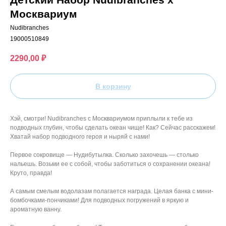
Москвариум
Nudibranches
19000510849
2290,00
₽
В корзину
Хэй, смотри! Nudibranches с Москвариумом приплыли к тебе из
подводных глубин, чтобы сделать океан чище! Как? Сейчас расскажем!
Хватай набор подводного героя и ныряй с нами!
Первое сокровище — Нудибутылка. Сколько захочешь — столько
нальешь. Возьми ее с собой, чтобы заботиться о сохранении океана!
Круто, правда!
А самым смелым водолазам полагается награда. Целая банка с мини-
бомбочками-пончиками! Для подводных погружений в яркую и
ароматную ванну.