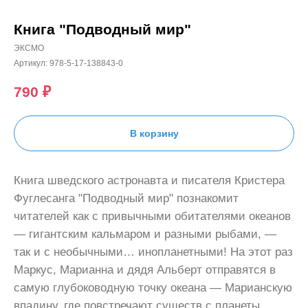
Книга "Подводный мир"
ЭКСМО
Артикул:
978-5-17-138843-0
790
₽
В корзину
Книга шведского астронавта и писателя Кристера
Фуглесанга "Подводный мир" познакомит
читателей как с привычными обитателями океанов
— гигантским кальмаром и разными рыбами, —
так и с необычными… инопланетными! На этот раз
Маркус, Марианна и дядя Альберт отправятся в
самую глубоководную точку океана — Марианскую
впадину, где повстречают существ с планеты