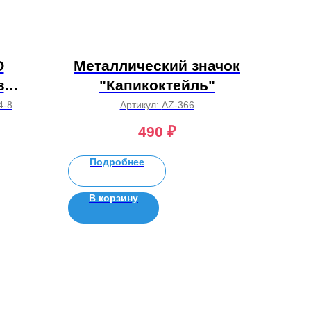
О
Металлический значок
з
"Капикоктейль"
ги
4-8
Артикул:
AZ-366
490
₽
Подробнее
В корзину