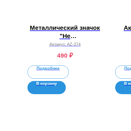
Металлический значок
Ак
"Не
пончикобеспокойся,
Артикул:
AZ-374
будь капибарой/Donut
490
₽
worry be cappy"
Подробнее
По
В корзину
В к