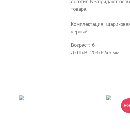
логотип NS придают осо
товара.
Комплектация: шарикова
черный.
Возраст: 6+
ДxШxВ: 203x62x5 мм
НО