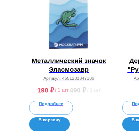
Металлический значок
Де
Эласмозавр
"Ру
Артикул:
4651231347189
Ар
190
₽
490
₽
/
1 шт
/
1 шт
Подробнее
По
В корзину
В к