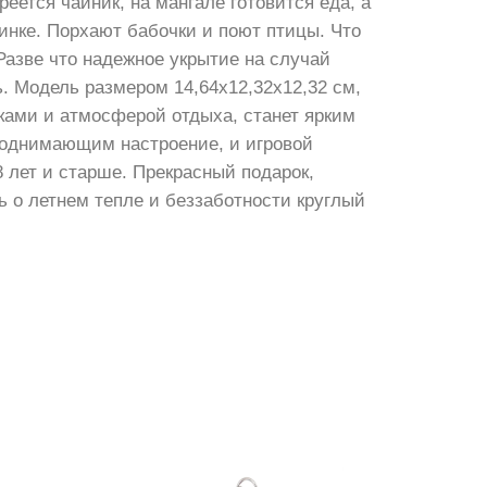
реется чайник, на мангале готовится еда, а
ринке. Порхают бабочки и поют птицы. Что
Разве что надежное укрытие на случай
ь. Модель размером 14,64х12,32х12,32 см,
ками и атмосферой отдыха, станет ярким
поднимающим настроение, и игровой
 лет и старше. Прекрасный подарок,
ь о летнем тепле и беззаботности круглый