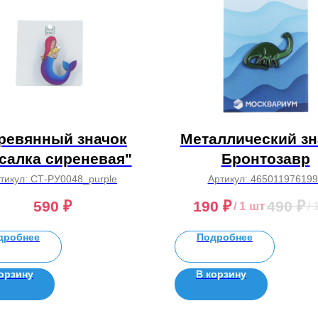
ревянный значок
Металлический зн
салка сиреневая"
Бронтозавр
тикул:
СТ-РУ0048_purple
Артикул:
465011976199
590
₽
190
₽
490
₽
/
1 шт
/
дробнее
Подробнее
орзину
В корзину