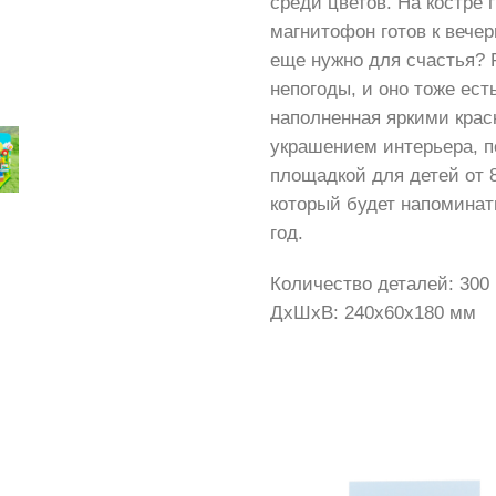
среди цветов. На костре г
магнитофон готов к вече
еще нужно для счастья? 
непогоды, и оно тоже ест
наполненная яркими крас
украшением интерьера, 
площадкой для детей от 8
который будет напоминат
год.
Количество деталей: 300
ДxШxВ: 240x60x180 мм