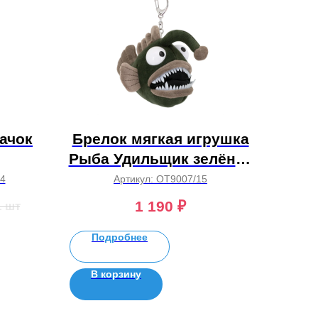
ачок
Брелок мягкая игрушка
Рыба Удильщик зелёная
(15 см)
4
Артикул:
OT9007/15
1 190
₽
1 шт
Подробнее
В корзину